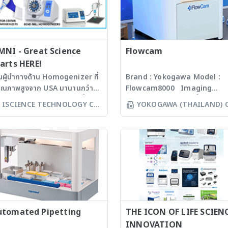
ดันบวก ช่วยให้การทำซ้ำดีขึ้น
้งานง่ายผ่านหน้าจอสัมผัส กว้าง 7
เก็บได้สูงสุด 20 หยด ต่อวินาที
(reproducibility) และความแม่
 ด้วยระบบ Real Time ทำงานผ่าน
· สามารถเก็บสารละลายได้แบบ
สูงขึ้น (Precision) • มี Syringe
rface Browser ที่ไม่ต้องติดตั้ง
Drop, Manual, Peak + Drop,
Pump แบบคู่ VERITY® 4260 พร
์แวร์ใดๆ ใช้งานได้ง่ายแม้ในขณะ
Peak + Time และ Time · มีโ
ตัวตรวจจับแรงดันแบบอิสระ สำหร
ุงมือ และสามารถควบคุมผ่าน
สำหรับการเก็บสารแบบ Peak ซึ่ง
MNI - Great Science
Flowcam
ตรวจสอบแรงดันในแต่ละเส้นทาง
ิวเตอร์ได้ · ปริมาตร 500-
สามารถกำหนด Peak ได้ทั้งแบบ
arts HERE!
ของเหลว 4 เส้น และสามารถใช้ตั้ง
ml, 100ml, 200ml, 250ml และ
Adaptive-Slope Algorithms 
็นผู้นำทางด้าน Homogenizer ที่
Brand : Yokogawa Model :
เงื่อนไขในกระบวนการสกัดเมื่อพบ
Kit สำหรับปริมาตรน้อย · ได้
แบบ Specified Millivolt Cut 
คุณภาพสูงจาก USA มานานกว่า
Flowcam8000 Imaging
ความผิดปกติของแรงดันได้ เช่น เมื
รฐาน USP/EP/JP Compliant
· สามารถเลือกเก็บสารได้ทั้งรูป
 ปี โดยสามารถบดตัวอย่างที่เป็น
particle analysis เครื่องวิเคราะ
ISCIENCE TECHNOLOGY CO
แรงดัน cartridge สูงหรือท่อ
YOKOGAWA (THAILAND) 
 · สามารถใช้ร่วมกับภาชนะ
Micro Plate, Micro Vials หรือ
croorganism, Soil, Faeces,
อนุภาคขนาดเล็กโดยใช้หลักการก
ของเหลวอุดตัน • รองรับ SPE
LTD
LTD
SELS) ยี่ห้ออื่นได้ อาทิ Erweka,
Test Tube · มี Contact Clo
ssues, Plant, Hair, Bone,
งบันทึกภาพคุณภาพสูงและซอฟแว
Cartridge ขนาด 1, 3 และ 6 มล. 
ek, Agilent, Sotax และอื่นๆ
สำหรับการสั่งงานเครื่องเก็บสาร
eds ได้ละเอียดภายในเวลาไม่เกิน
ช่วยในการวิเคราะห์ผลที่ผู้ใช้งานจะ
ตำแหน่งวางสารละลายบนเครื่องได
มาตรฐาน CFR-Compliance ที่
จากเครื่องมือหรืออุปกรณ์อื่นๆ เช่
่งนาที ขึ้นกับรุ่นของเครื่องบด ซึ่งมี
สามารถทราบ ขนาด จำนวน รูปร่า
จำนวน 4 สารละลายซึ่งไม่ใช่ตำแห
รถกำหนดสิทธิ์ผู้ใช้งานและระบบ
HPLC · ได้มาตรฐานความปลอดภ
คโนโลยีหลากหลายให้เลือก รวม
และค่าข้อมูลทางสถิติที่สำคัญเพื่อ
สำหรับวางถาด ทำให้สามารถใช้
สอบด้วยลายเซ็นอิเล็กทรอนิกส์
และใบรับรองมาตรฐาน EMC, UL 
งมีเครื่องรุ่น Automated
ออกมาเป็นรายงานผลการวิเคราะห
สารละลาย 4 สารละลายโดยไม่เสี
ctronic Signature) · มีระบบ
CE
rkstation ซึ่งสามารถบด
ได้สะดวกรวดเร็วและถูกต้องมากยิ่
ตำแหน่งสำหรับวางถาด • หากต้อง
อมต่อแบบ LAN และ USB ให้เลือก
วอย่างได้ถึง 96 ตัวอย่าง
ขึ้น
สารละลายในปริมาณมากหรือตำแ
มฟังก์ชัน Parent-Child และ
ww.omni-inc.com) Rotor-
วางสารละลายบนเครื่องไม่เพียงพ
สำรองข้อมูลอัตโนมัติด้วย USB
ator homogenizers เป็นเครื่อง
utomated Pipetting
THE ICON OF LIFE SCIEN
สามารถติดตั้งช่องสำหรับถ่ายโอน
 FTP และควบคุมเครื่อง
แบบมือถือ ใช้ Probes ที่มีขนาด
INNOVATION
สารละลายจากขวดที่ไม่ได้วางอยู่