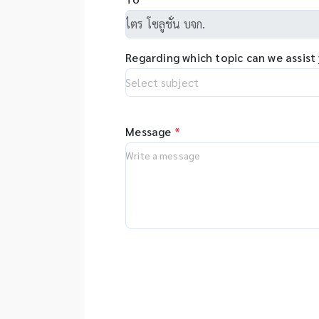
วิ
sy
ผลิต
DN
ap
หมาย
etc
so
ด้วย
ส
pr
Regarding which topic can we assist
Tabl
al
เครื
co
Med
tr
Stat
อัตโ
Message
*
Sam