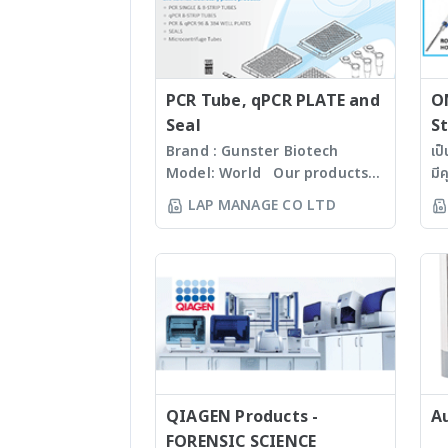
ISO 8655
· ใช
นิ้ว
Inte
ซอฟท
สวมถ
PCR Tube, qPCR PLATE and
O
คอมพ
Seal
St
1000
Brand : Gunster Biotech
เป
ชุด 
Model: World Our products
มี
มาต
are manufactured under
60
LAP MANAGE CO LTD
100%
ISO13485:2016 standard
Mi
(VES
facility. Gunster’s advanced
Ti
Dist
manufacturing process
Se
· มี
continually monitors the
หนึ
สามา
quality of products and
เท
ตรวจ
individual batch testing
ถึ
(Ele
ensures Gunster products are
wo
เชื่
certified RNase, DNase,
ตั
พร้อ
Human DNA and Endotoxin-
(w
ระบบ
free. We specializing in
QIAGEN Products -
st
A
หรือ
plastic materials, plastic
บด
FORENSIC SCIENCE