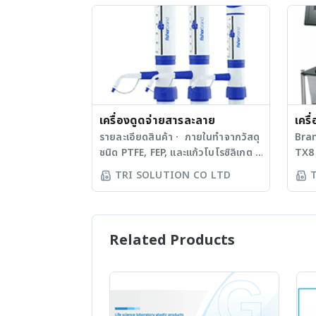
(ถ้ามี) - ตรวจสอบการทำงานของระบบ
การท
จ่ายน้ำภายในตู้ - ตรวจสอบการรั่วซึม
งานส
ของระบบน้ำทิ้ง - ตรวจสอบ/หล่อลื่น
การด
สลิงการเคลื่อนที่ Sash - ตรวจสอบ
ต่อก
Bearing ของ Motor - ตรวจสอบ
พลา
การสันสะเทือนของ Motor & Blower
· ช่
- ตรวจสอบความแน่นหนาของน๊อตยึด
จากก
ฐาน Motor - ทำความสะอาดภายนอก
เครื่องดูดจ่ายสารละลาย
ปิเป
เคร
/ ภายในของตู้
เปตด
รายละเอียดสินค้า · ภายในทำจากวัสดุ
"Di
Bran
สาร
ชนิด PTFE, FEP, และแก้วโบโรซิลิเกต ที่
TX8 
เยอ
ความ
ทนต่อสารเคมีหลากหลายชนิด
เทคโ
TRI SOLUTION CO LTD
· สา
· สามารถดูด-จ่ายสารละลายโดยไม่มี
SMAR
ตัวอ
ฟองอากาศ · ลูกสูบเคลื่อนไหวได้
ขึ้น"
อาทิ
อย่างนุ่มนวล · สามารถเข้าเครื่องนึ่ง
ชาญฉ
Ass
ฆ่าเชื้อได้ที่อุณหภูมิ 121 องศาเซลเซียส
เชื่อ
Related Products
ปัจจ
· มี Adapter สำหรับใช้กับขวดหลาก
และค
กับเ
หลายขนาด · มีหลายช่วงขนาด: 0.5
USP/
หาเช
-5 mL, 1-10 mL, 2.5-30 mL, 5-60
16 ตำ
เกิด
mL และ 10-100 mL · พร้อมใบรับ
Diss
ปลอด
รองการสอบเทียบ และได้รับมาตรฐาน
Diss