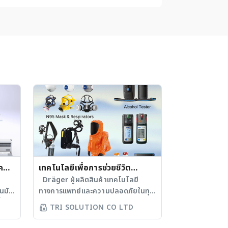
ค
เทคโนโลยีเพื่อการช่วยชีวิต
SPE)
อุปกรณ์ตรวจวัดและป้องกันในทุก
Dräger ผู้ผลิตสินค้าเทคโนโลยี
นมัติ
ทางการแพทย์และความปลอดภัยในทุก
อุตสาหกรรม (Industry
่ง่าย
อุตสาหกรรม จากประเทศเยอรมนี ด้วย
Safety)
TRI SOLUTION CO LTD
 LH
คุณภาพและความปลอดภัยของ
ละ
ผลิตภัณฑ์ระดับโลก เป็นที่รู้จักและใช้