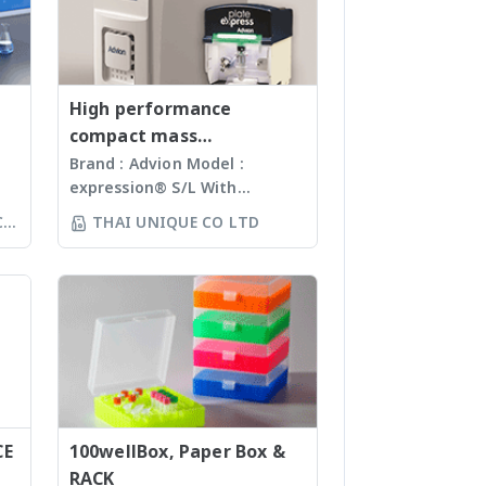
Equipment) · กล้องตรวจจับความ
ไฟฟ้าหรือป้องกันความร้อน เพื่อ
นยำ
ร้อน (Thermal Imaging
ป้องกันการนำไฟฟ้าหรือความร้อน
Cameras) · อุปกรณ์ดำน้ำ (Diving
ระหว่างวัสดุ 5. เทปทำเครื่องหมาย
้อม
Equipment)
หมด
(Marking tape): ใช้ในการทำ
ับ
เครื่องหมายหรือระบุพื้นที่ต่าง ๆ บนพื้น
High performance
ผิวสำหรับการสื่อสารหรือเป็น
compact mass
เป็น
และ
สัญลักษณ์เตือน 6. เทปสำหรับปิดกั้น
spectrometer
Brand : Advion Model :
Off
(Masking): ใช้ในการปิดกั้นพื้นที่ที่ไม่
expression® S/L With
่อ
แบบ
ต้องการให้สัมผัสสี หรือสารเคมี ในงาน
ห์
electrospray (ESI) and
CO
THAI UNIQUE CO LTD
พ่นสีหรืองานเคลือบต่าง ๆ 7. เทปใน
ล้อ
atmospheric pressure
sure
งานติดตั้งหรือยึดวัสดุ (Mounting
ร์
chemical ionization (APCI) ion
• มี
ละลาย
tape): ใช้ในการติดตั้งวัสดุ เช่น กระจก
sources and a mass range of
้
น
กรอบรูป หรือวัสดุที่ต้องการการยึดติด
ง
m/z 10 – 2000 units, the
น่ง
ัย
กับพื้นผิวอื่น ๆ 8. เทปปกป้องพื้นผิว
ทำ
expressionS is a versatile,
และ
(Protection tape): ใช้ในการปกป้อง
์
compact mass detector
ย
พื้นผิวจากความเสียหาย ฝุ่นละออง
ง
designed with the chemist in
ใช้
หรือรอยขีดข่วน 9. เทปในงานซ่อมแซม
mind. Features Reaction
หน่ง
(Repairing tape): ใช้สำหรับการ
monitoring • For batch and
อ
ซ่อมแซมชั่วคราวหรือแก้ไขความเสีย
CE
flow chemistry • Fast
100wellBox, Paper Box &
หาย เช่น รอยฉีกขาด หรือต่อเติมบาง
compound identification and
RACK
บน