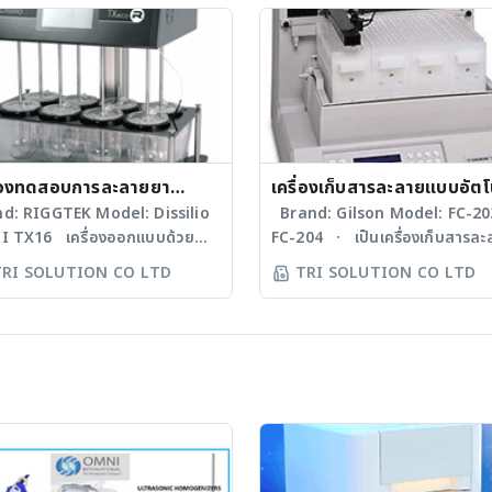
ำงานด้วยระบบซอฟท์แวร์ ที่ผู้ใช้
syringe pump จำนวน 4 ชุด
ามารถบันทึกและแสดงข้อมูลใน
สามารถสกัดตัวอย่างแบบอัตโนมัติ
ูดและจ่ายสารละลาย ทำให้สะดวก
ครั้งละ 4 ตัวอย่างพร้อมกัน ช่วยเพิ
ารตรวจสอบและป้องกันข้อผิด
ประสิทธิภาพและความรวดเร็วในก
ดในการบันทึกข้อมูลโดยคน
สกัดตัวอย่าง มี Syringe Pump
วยลดความผิดพลาดที่อาจเกิดขึ้น
คู่ รุ่น VERITY® 4260 ที่สามาร
ารดูดจ่ายสารละลาย หรือการทำ
สอบแรงดันในแต่ละช่องการสกัด
ต ด้วยมือ · เหมาะกับงานที่ต้องปิ
ื่องทดสอบการละลายยา
สกัดตัวอย่าง การสกัดเป็นแบบใช้
เครื่องเก็บสารละลายแบบอัตโ
้วยมือแบบหลาย ๆ ครั้ง หรือมี
ดันบวก ร่วมกับเทคโนโลยี Seali
ssilio” จาก Riggtek ประเทศ
d: RIGGTEK Model: Dissilio
Brand: Gilson Model: FC-20
ละลายจำนวนมาก ช่วยลดเวลาและ
cap ช่วยให้ SPE Cartridge แต่ล
I TX16 เครื่องออกแบบด้วย
FC-204 · เป็นเครื่องเก็บสารละ
รมนี
เมื่อยล้าจากการกดปล่อยสาร
ถูกซีลสนิทขณะทำการสกัด การใช้
นโลยี โดยใช้หลักการ "SIMPLY
แบบอัตโนมัติ สามารถใช้งานแบบ
TRI SOLUTION CO LTD
TRI SOLUTION CO LTD
มารถนำมาใช้ในงานเตรียม
เครื่องง่ายเพียงแค่ วางตัวอย่างใ
T - ทำชีวิตทุกวันของคุณให้ง่าย
Stand Alone หรือป้อนคำสั่งผ่า
ย่างที่หลากหลาย application
ใส่ตัวอย่าง วาง SPE cartridge 
 เป็นนวัตกรรมใหม่ที่ยืดหยุ่น และ
จอ LCD บนตัวเครื่องได้ · ​เครื่องม
 งาน qPCR, ELISA, Cells Based
Mobile SPE Rack เติม Solvent ที
ลาด ผสมผสานกับเทคโนโลยีที่
วาล์วแบบ 3 ทาง ชนิด PTFE ขนา
ays หรือ Protein Assay
ในการสกัด สร้างลำดับตัวอย่างที่จ
ถือได้และใช้งานง่าย ประสิทธิภาพ
ปริมาตรภายใน 114 ไมโครลิตร · 
ุบัน มีการนำ Pipetmax ไปใช้งาน
สกัดใน TRILUTION LH แล้วสั่งเร
วามน่าเชื่อถือสูงสุดตามมาตรฐาน
Detector Input + 100 mv/fu
ทคนิค RT-qPCR เพื่อใช้ตรวจสอบ
สกัด คุณสมบัติเด่น: • มีแขนแกน 
EP/JP/FDA มีให้เลือกตั้งแต่ 6 ถึง
scale · สามารถนับจำนวนหยด
ื้อไวรัส COVID-19 ซึ่งทำให้งาน
มีเข็มสำหรับสกัดตัวอย่างจำนวน 4
แหน่ง · มีให้เลือก 2 รุ่น ได้แก่
สารได้ถึง 9,999 หยด ต่อ 1 ส่วน
ความรวดเร็ว ถูกต้อง แม่นยำ และ
ช่วยเพิ่มประสิทธิภาพและความรวด
ilio TX8 แบบ 6-8 ตำแหน่ง และ
เก็บสารละลาย (Fraction) · สา
ภัยกับผู้ใช้งาน
ในการสกัดตัวอย่าง • การสกัดด้
ilio TX16 แบบ 12-16 ตำแหน่ง
รองรับจำนวนหยดของสารละลาย