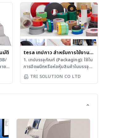
งานอย่างกว้างขวางในโรงพยาบาล,
ได้
หน่วยงานดับเพลิง, อุตสาหกรรมเคมี,
่ม
การทำเหมืองแร่, และหน่วยงานอื่น ๆ ที่
าร
ต้องการอุปกรณ์ความปลอดภัยขั้นสูง
 แบบ
สินค้าสำหรับการตรวจวัดและโซลูชัน
ถตรวจ
· การตรวจจับก๊าซแบบพกพา
ขณะ
(Portable Gas Detector) · การ
แรง
นมัติ
ตรวจจับก๊าซแบบติดตั้งอยู่กับที่ (Fixed
tesa เทปกาว สำหรับการใช้งาน
ng
Gas Detector) · ระบบตรวจจับก๊าซ
3B/
ในทุกอุตสาหกรรม
1. เทปบรรจุภัณฑ์ (Packaging): ใช้ใน
ะอัน
และควบคุม (Gas Detection
ลาย
การปิดผนึกหรือห่อหุ้มสินค้าในบรรจุ
งาน
Controllers) · การตรวจวัดปริมาณ
ภัณฑ์เพื่อความปลอดภัยระหว่างการ
TRI SOLUTION CO LTD
นถาด
แอลกอฮอล์ (Alcohol Tester)
นหน้า
ขนส่ง 2. เทปกาวแบบยึดติด
ใน
สินค้าสำหรับการป้องกันและโซลูชัน
ี
(Bonding tape): ใช้สำหรับเชื่อมต่อ
่ใช้
· อุปกรณ์ป้องกันระบบทางเดิน
ด
หรือยึดวัสดุต่าง ๆ เข้าด้วยกัน เช่น การ
ะ
หายใจ (Respiratory Protection)
มีค่า
ติดโลหะ พลาสติก หรือวัสดุอื่น ๆ 3.
ิ่ม
· ชุดป้องกันสารเคมี (Chemical
ll
เทปกาวใช้ในการมัดรวม (Bundling
Z ที่
Protection) · อุปกรณ์ป้องกันศีรษะ
ของ
tape): ใช้ในการมัดเก็บ รวบรวมสาย
 เข็ม
และดวงตา (Personal Protection
การ
ไฟ ท่อ หรือสิ่งของต่าง ๆ ให้เป็นกลุ่ม
เร็ว
Equipment) · อุปกรณ์กู้ภัยและหลบ
มารถ
เพื่อความเป็นระเบียบ 4. เทปมีฉนวน
วยแรง
หนีภัย(Fire Fighter & Escape
ขณะ
(Insulation tape): ใช้เป็นฉนวน