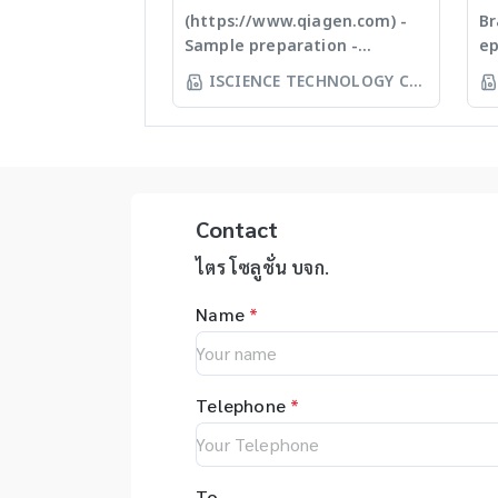
Auto
injection and post
แล
(https://www.qiagen.com) -
Br
เครื
modification of plastics; this
ปร
Sample preparation -
ep
Numb
allows us to provide high
Ti
Homogenizer, Tissue Ruptor,
Ep
Pad
ISCIENCE TECHNOLOGY CO
quality, stable and
Em
Tissuelyser LT, TissueLyser II,
au
Sta
LTD
reasonable price products to
ho
Automated DNA
sy
with
researcher of the
กา
extraction, QIAcube, EZ1
yo
Conf
world **มีหลากหลาย
Ti
advanced/EZ1 advanced XL,
pi
ของ 
รุ่นสามารถใช้ร่วมกับเครื่อง qPCR ได้
สำ
QIAsymphony - Assay set up
yo
อัตโ
Ti
& DNA quantification - Liquid
ep
Meth
Contact
an
handling robot (QIAgility),
ac
Cont
de
Real time PCR (Rotor-GeneQ),
on
ไตร โซลูชั่น บจก.
และค
Be
Investigator quantiplex /
au
· ได
เท
Name
*
HYres kit - Human Identity
el
หรือ
ตั
Assays (HID Assays) -
er
อุปกร
ขน
Investigator® IDplex GO Kit,
re
และน
ร่
Investigator® IDplex Plus Kit,
as
(Ac
บด
Telephone
*
Investigator® 24plex GO Kit,
in
อาทิ
Pl
Investigator® 24plex QS kit
wi
Vol
Ha
op
Cell
ละ
fl
Auto
To