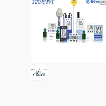
Item
1
of
1
Item
1
of
1