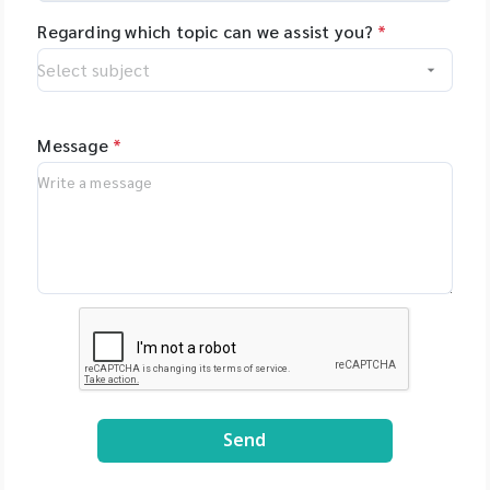
minimal training.
Instruments) Plant
Regarding which topic can we assist you?
*
Phenomics Systems,
Czech Republic -
Oxford Nanopore
Technologies, UK -
MGI Tech Co., Ltd.,
Message
*
China - Qualitype,
LIMS, Germany -
Bioptics, DNA/RNA
Fragment Analysis,
Taiwan - Bioarray,
Spain - GenenPlus,
US Download
Brochure :
https://drive.google
.com/file/d/1GLRohy
kZyVSyDn2LiVT_W8E
3xDE2Uxe0/view?
Send
usp=share_link