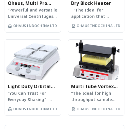
และฐานเครื่องเป็นโลหะ
Ohaus, Multi Pro
7 ประเภท ข้อมูลเพิ่มเติม
Dry Block Heater
เคลือบสี - มีพอร์ท RS232
กรุณาติดต่อ บริษัท โอเฮ้าส์
Centrifuge FC5816 &
"Powerful and Versatile
"The Ideal for
และ USB ให้มาเป็นอุปกรณ์
อินโดไชน่า จำกัด
Universal Centrifuges
application that
FC5816R
มาตรฐาน ข้อมูลเพิ่มเติม
for Virtually Every Lab
require temperature
OHAUS INDOCHINA LTD
OHAUS INDOCHINA LTD
กรุณาติดต่อ บริษัท โอเฮ้าส์
Application" เครื่องปั่น
stability" เครื่องให้ความ
อินโดไชน่า จำกัด
เหวี่ยงรุ่น FC5816 &
ร้อนแบบหลุม - ควบคุมการ
FC5816R - ความเร็วรอบ
ให้ความร้อนด้วย PID
สูงสุดในการปั่น 15,000 rpm
Microprocessor มีความ
สำหรับรุ่น FC5816 และ
ถูกต้องและให้ความร้อนได้
16,000 rpm สำหรับรุ่น
รวดเร็ว - หลุมออกแบบมา
FC5816R - แรงเหวี่ยงสู่
ให้วางบล็อกได้พอดีทำให้หน้า
ศูนย์กลาง (RCF) สูงสุดที่
สัมผัสสามารถรับความร้อน
21379 g สำหรับรุ่น FC5816
ได้ดีทำให้ได้ผลการทดลองที่มี
และ 24325 g สำหรับรุ่น
Light Duty Orbital
ประสิทธิภาพ - ใช้งานได้ใน
Multi Tube Vortex
FC5816R - รองรับหัวปั่นได้
ช่วงอุณหภูมิตั้งแต่อุณหภูมิ
Shaker
"You Can Trust For
Mixers
"The Ideal for high
ถึง 13 ชนิด ปริมาตรสูงสุดที่
ห้อง+5°C ถึง 120°C - มี
Everyday Shaking"
throughput sample
250 ml - สำหรับรุ่น
บล็อกให้เลือกใช้งานหลาก
เครื่องเขย่าชนิดหมุนวนแบบ
processing" เครื่องผสม
OHAUS INDOCHINA LTD
OHAUS INDOCHINA LTD
FC5816R สามารถทำความ
หลายขนาดตามขนาดหลอด
Light Duty - เป็นเครื่อง
แบบสั่นแบบหลายหลอด
เย็นได้ตั้งแต่ -20°C – 40°C
และชนิดของหลอด - มีให้
เขย่าแบบดิจิตอล มีให้เลือก 3
พร้อมกัน - มีทั้งสั่นแบบต่อ
ข้อมูลเพิ่มเติม กรุณาติดต่อ
เลือก 4 รุ่น แบบ 1, 2, 4 และ
รุ่น คือ ถาดแบบใช้กับงาน
เนื่องตลอดเวลา และสั่นแบบ