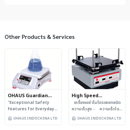
Other Products & Services
OHAUS Guardian
High Speed
Hotplate Stirrer
"Exceptional Safety
Microplate Shaker
เครื่องเขย่าไมโครเพลทชนิด
Features for Everyday
ความเร็วสูง - ความเร็วใน
Use" เครื่องกวนแบบให้
การเขย่าตั้งแต่ 600-2500
OHAUS INDOCHINA LTD
OHAUS INDOCHINA LTD
ความร้อน - ใช้งานได้ในช่วง
รอบ/นาที ได้ต่อเนื่องสูงสุด
อุณหภูมิ ตั้งแต่อุณหภูมิ
160 ชั่วโมง - รัศมีการเขย่า