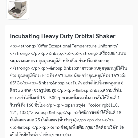
1
of
1
Item
1
of
Incubating Heavy Duty Orbital Shaker
1
<p><strong>"Offer Exceptional Temperature Uniformity"
</strong></p><p>&nbsp;</p><p><strong>เครื่องเขย่าแบบ
หมุนวนและควบคุมอุณหภูมิสำหรับตัวอย่างปริมาตรมากๆ
</strong></p><p>-&nbsp;&nbsp;สามารถควบคุมอุณหภูมิได้ใน
ช่วง อุณหภูมิห้อง+5°C ถึง 65°C และ น้อยกว่าอุณหภูมิห้อง 15°C ถึง
65°C</p><p>-&nbsp;&nbsp;รองรับตัวอย่างได้ปริมาตรสูงสุด 6
ลิตร x 2 ขวด (ขวดรูปชมพู่)</p><p>-&nbsp;&nbsp;ความเร็วใน
การเขย่าได้ตั้งแต่ 15 – 500 rpm และตั้งเวลาในการสั่นได้ตั้งแต่ 1
วินาที ถึง 160 ชั่วโมง</p><p><span style="color: rgb(110,
121, 133);">-&nbsp;&nbsp;</span>รัศมีการเขย่าได้ตั้งแต่ 19
มิลลิเมตร และ 25 มิลลิเมตร (ขึ้นกับรุ่น)</p><p><br></p>
<p>&nbsp;</p><p><em>ข้อมูลเพิ่มเติม กรุณาติดต่อ บริษัท โอ
เฮ้าส์ อินโดไชน่า จำกัด</em></p>