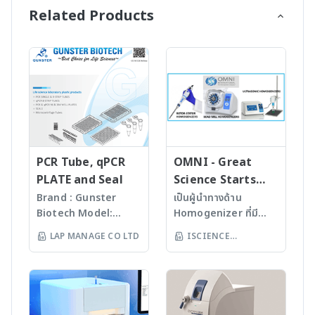
บริษัท โอเฮ้าส์ อินโดไชน่า
6 บล็อก ข้อมูลเพิ่มเติม
ทั่วไปที่มีรัศมีการหมุน 3
เป็นจังหวะ (Pulse)
Related Products
จำกัด
กรุณาติดต่อ บริษัท โอเฮ้าส์
มิลลิเมตร และ 20 มิลลิเมตร
- สามารถใส่ตัวอย่างได้สูงสุด
อินโดไชน่า จำกัด
และรุ่นที่เป็นถาดที่ใช้เฉพาะกับ
50 ตัวอย่าง (จำนวนตัวอย่าง
ไมโครเพลท - ความเร็วรอบ
ขึ้นกับขนาดของหลอดที่ใช้)
ในการเขย่าได้ตั้งแต่ 50-1200
- ปรับความเร็วในการสั่นได้
rpm (ขึ้นอยู่กับรุ่น) เขย่าได้
ตั้งแต่ 500 – 2500 rpm และ
ต่อเนื่องสูงสุด 99 ชั่วโมง 59
ตั้งเวลาในการสั่นได้ตั้งแต่ 1
นาที - รองรับน้ำหนักได้
วินาที ถึง 160 ชั่วโมง
สูงสุด 4 กิโลกรัม ใช้กับ
- รองรับกับขนาดหลอดได้
Flask ได้หลายขนาดสูงสุด
สูงสุด 50ml ข้อมูลเพิ่ม
ขนาด 1 ลิตร - สามารถ
เติม กรุณาติดต่อ บริษัท โอ
PCR Tube, qPCR
OMNI - Great
บันทึกโปรแกรมการทำงาน
เฮ้าส์ อินโดไชน่า จำกัด
PLATE and Seal
Science Starts
และเรียกออกมาใช้งานได้ และ
HERE!
Brand : Gunster
เป็นผู้นำทางด้าน
สามารถใช้งานได้ในห้อง
Biotech Model:
Homogenizer ที่มี
ปลอดเชื้อและห้องเย็น
World Our
คุณภาพสูงจาก USA มา
LAP MANAGE CO LTD
ISCIENCE
ข้อมูลเพิ่มเติม กรุณาติดต่อ
products are
นานกว่า 60 ปี โดย
บริษัท โอเฮ้าส์ อินโดไชน่า
TECHNOLOGY CO
manufactured
สามารถบดตัวอย่างที่เป็น
จำกัด
LTD
under
Microorganism, Soil,
ISO13485:2016
Faeces, Tissues,
standard facility.
Plant, Hair, Bone,