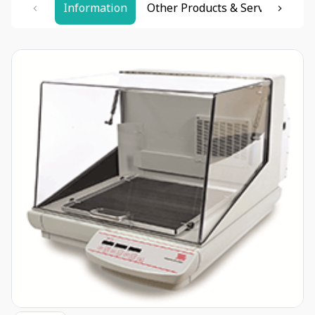
Information
Other Products & Services
Re
Item