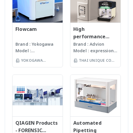
Gunster’s advanced
Seeds ได้ละเอียดภายใน
manufacturing
เวลาไม่เกินหนึ่งนาที ขึ้น
process continually
กับรุ่นของเครื่องบด ซึ่งมี
monitors the
เทคโนโลยีหลากหลายให้
quality of products
Flowcam
เลือก รวมถึงมีเครื่องรุ่น
High
and individual batch
Automated
performance
testing ensures
workstation ซึ่ง
compact mass
Brand : Yokogawa
Brand : Advion
Gunster products
สามารถบดตัวอย่างได้ถึง
Model :
Model : expression®
spectrometer
are certified RNase,
96 ตัวอย่าง
Flowcam8000
S/L With
YOKOGAWA
THAI UNIQUE CO
DNase, Human DNA
(www.omni-inc.com)
Imaging particle
electrospray (ESI)
and Endotoxin-free.
(THAILAND) CO LTD
Rotor-stator
LTD
analysis เครื่อง
and atmospheric
We specializing in
homogenizers เป็น
วิเคราะห์อนุภาคขนาด
pressure chemical
plastic materials,
เครื่องบดแบบมือถือ ใช้
เล็กโดยใช้หลักการกล้อ
ionization (APCI) ion
plastic injection and
Probes ที่มีขนาดและ
งบันทึกภาพคุณภาพสูง
sources and a mass
post modification
ความคมต่างๆ กันขึ้นกับ
และซอฟแวร์ช่วยในการ
range of m/z 10 –
of plastics; this
ชนิดและปริมาณของ
วิเคราะห์ผลที่ผู้ใช้งานจะ
2000 units, the
allows us to provide
samples เหมาะสำหรับ
สามารถทราบ ขนาด
expressionS is a
high quality, stable
Tissues, Soft plants
จำนวน รูปร่างและค่า
versatile, compact
and reasonable
or Emulsion samples
ข้อมูลทางสถิติที่สำคัญ
QIAGEN Products
mass detector
Automated
price products to
Ultrasonic
เพื่อทำออกมาเป็น
designed with the
- FORENSIC
Pipetting