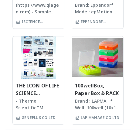
researcher of the
homogenizers อาศัย
รายงานผลการวิเคราะห์
chemist in mind.
SCIENCE
(https://www.qiage
Brand: Eppendorf
world **มี
คลื่นเสียงในการทำให้
ได้สะดวกรวดเร็วและถูก
Features Reaction
n.com) - Sample
Model: epMotion
หลากหลายรุ่นสามารถใช้
ตัวอย่างละเอียด โดยใช้
ต้องมากยิ่งขึ้น
monitoring • For
preparation -
5075 The
ร่วมกับเครื่อง qPCR ได้
Tips ที่มีขนาดต่างๆ กัน
ISCIENCE
EPPENDORF
batch and flow
Homogenizer,
Eppendorf line of
เหมาะสำหรับ Bacteria,
TECHNOLOGY CO
chemistry • Fast
(THAILAND) CO LTD
Tissue Ruptor,
epMotion
Spores, Tissues,
compound
LTD
Tissuelyser LT,
automated liquid
accelerate enzyme
identification and
TissueLyser II,
handling systems is
and chemical
purity
Automated DNA
designed to help
reactions, degas
determination •
extraction, QIAcube
you automate
liquids and shear
Little or no sample
, EZ1 advanced/EZ1
routine pipetting
DNA Bead mill
preparation
advanced XL,
tasks to free up
homogenizers เป็น
required with many
QIAsymphony -
your time. Not only
เทคโนโลยีใหม่ล่าสุดใน
novel sample
Assay set up & DNA
THE ICON OF LIFE
is the epMotion one
100wellBox,
การบดตัวอย่าง โดยใช้
introduction
quantification -
of the most
SCIENCE
Paper Box & RACK
เม็ด Bead ชนิดและ
interfaces
Liquid handling
accurate pipetting
INNOVATION
ขนาดต่างๆ กันขึ้นกับ
- Thermo
Brand : LAPMA *
Purification For
robot (QIAgility),
stations on the
ตัวอย่าง ทำงานร่วมกับ
ScientificTM
Well: 100well (10x10)
mass-directed
Real time PCR
market, by virtue of
เครื่องเขย่ากำลังแรง
KingFisherTM
* Material:
fraction collection
GENEPLUS CO LTD
LAP MANAGE CO LTD
(Rotor-GeneQ),
automation it helps
สามารถบดตัวอย่างที่เป็น
Instruments &
Polypropylene (PP) /
with all: • Flash
Investigator
you to eliminate
Microorganism,
Consumables, US -
Polycarbonate (PC)
chromatography
quantiplex / HYres
manual pipetting
Plant material จน
Ion TorrentTM Next
material * Box