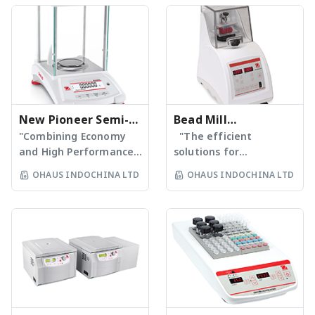
ห้อง+5°C to 500°C
ที่ 3.6 มิลลิเมตร รับน้ำหนักได้
- ความเร็วในการกวนได้
ถึง 3.2 กิโลกรัม - ใช้ได้ทั้ง
ตั้งแต่ 60 rpm ถึง 1600
ไมโครเพลท, Deep Well
rpm - หน้าจอแสดงผลชนิด
Plates และหลอดขนาดเล็ก
Backlit LCD แสดงทั้ง
- มีโหมดการเขย่าแบบเป็น
อุณหภูมิและความเร็วรอบ
จังหวะ (Pulse Mode) ที่ตั้ง
- ใช้ได้กับปริมาตรสูงสุด 15
เวลาได้สูงถึง 59 วินาที ข้อมูล
ลิตร แผ่นให้ความร้อนเป็น เซ
New Pioneer Semi-
เพิ่มเติม กรุณาติดต่อ บริษัท
Bead Mill
รามิก ขนาด 7x7 นิ้ว - มี
โอเฮ้าส์ อินโดไชน่า จำกัด
Micro Balance (PX5)
"Combining Economy
Homogenizer
"The efficient
ระบบ SafetyHeatTM
and High Performance
solutions for
ป้องกันอุณหภูมิสูงเกินกว่า
for Essential Weighing"
homogenizing sample
OHAUS INDOCHINA LTD
OHAUS INDOCHINA LTD
ค่าที่กำหนด ข้อมูลเพิ่มเติม
เครื่องชั่งวิเคราะห์ชนิดความ
preparation" เครื่อง
กรุณาติดต่อ บริษัท โอเฮ้าส์
ละเอียดทศนิยม 5 ตำแหน่ง
เตรียมตัวอย่างแบบบดด้วย
อินโดไชน่า จำกัด
ตระกูล PX5 - มีให้เลือกถึง 3
เม็ดบีท - ความเร็วรอบในการ
รุ่น ทั้งแบบ Full Range และ
เขย่า ตั้งแต่ 300 - 1600
แบบ Dual Range - พิกัด
รอบ/นาที ปรับได้ครั้งละ 1
น้ำหนักที่ความละเอียด 5
รอบ/นาที - ตั้งเวลาได้ตั้งแต่
ตำแหน่ง ได้สูงสุดที่ 82 กรัม
1 วินาที ถึง 10 นาที ปรับได้
- หน้าจอแสดงผลเป็นแบบ 2
ครั้งละ 1 วินาที - มีหลอด
lines bright backlit LCD
ตัวอย่างให้เลือกใช้งานได้ถึง