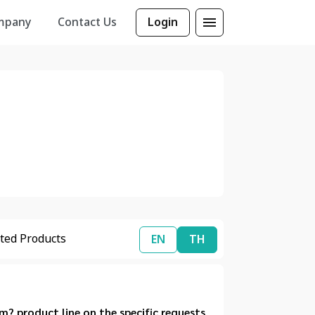
mpany
Contact Us
Login
ted Products
EN
TH
product line on the specific requests 