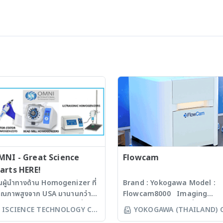
MNI - Great Science
Flowcam
arts HERE!
็นผู้นำทางด้าน Homogenizer ที่
Brand : Yokogawa Model :
คุณภาพสูงจาก USA มานานกว่า
Flowcam8000 Imaging
 ปี โดยสามารถบดตัวอย่างที่เป็น
particle analysis เครื่องวิเคราะ
ISCIENCE TECHNOLOGY CO
YOKOGAWA (THAILAND) 
croorganism, Soil, Faeces,
อนุภาคขนาดเล็กโดยใช้หลักการก
LTD
LTD