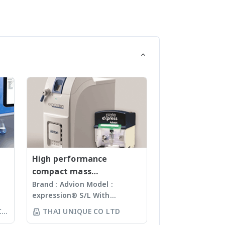
High performance
compact mass
spectrometer
Brand : Advion Model :
expression® S/L With
ห์
electrospray (ESI) and
CO
THAI UNIQUE CO LTD
ล้อ
atmospheric pressure