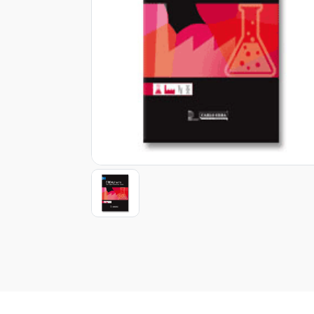
Item
1
of
1
Item
1
of
1