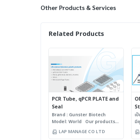
Other Products & Services
Related Products
PCR Tube, qPCR PLATE and
O
Seal
St
Brand : Gunster Biotech
เป
Model: World Our products
มี
are manufactured under
60
LAP MANAGE CO LTD
ISO13485:2016 standard
Mi