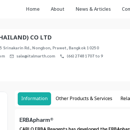
Home
About
News & Articles
Co
HAILAND) CO LTD
255 Srinakarin Rd., Nongbon, Prawet, Bangkok 10250
com
sale@italmarth.com
(66) 2748 1707 to 9
Information
Other Products & Services
Rela
ERBApharm®
CARLO ERBA Reagents has developed the ERBApharm? 