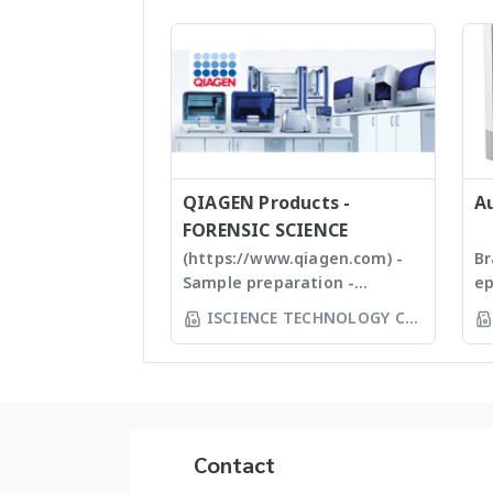
facility. Gunster’s advanced
Ti
manufacturing process
Se
continually monitors the
หนึ
quality of products and
เท
individual batch testing
ถึ
ensures Gunster products are
wo
certified RNase, DNase,
ตั
Human DNA and Endotoxin-
(w
free. We specializing in
QIAGEN Products -
st
A
plastic materials, plastic
บด
FORENSIC SCIENCE
injection and post
แล
(https://www.qiagen.com) -
Br
modification of plastics; this
ปร
Sample preparation -
ep
allows us to provide high
Ti
Homogenizer, Tissue Ruptor,
Ep
ISCIENCE TECHNOLOGY CO
quality, stable and
Em
Tissuelyser LT, TissueLyser II,
au
LTD
reasonable price products to
ho
Automated DNA
sy
researcher of the
กา
extraction, QIAcube, EZ1
yo
world **มีหลากหลาย
Ti
advanced/EZ1 advanced XL,
pi
รุ่นสามารถใช้ร่วมกับเครื่อง qPCR ได้
สำ
QIAsymphony - Assay set up
yo
Ti
& DNA quantification - Liquid
ep
Contact
an
handling robot (QIAgility),
ac
de