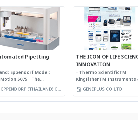
ssues, Plant, Hair, Bone,
งบันทึกภาพคุณภาพสูงและซอฟแว
eds ได้ละเอียดภายในเวลาไม่เกิน
ช่วยในการวิเคราะห์ผลที่ผู้ใช้งานจะ
่งนาที ขึ้นกับรุ่นของเครื่องบด ซึ่งมี
สามารถทราบ ขนาด จำนวน รูปร่า
คโนโลยีหลากหลายให้เลือก รวม
และค่าข้อมูลทางสถิติที่สำคัญเพื่อ
งมีเครื่องรุ่น Automated
ออกมาเป็นรายงานผลการวิเคราะห
rkstation ซึ่งสามารถบด
ได้สะดวกรวดเร็วและถูกต้องมากยิ่
วอย่างได้ถึง 96 ตัวอย่าง
ขึ้น
ww.omni-inc.com) Rotor-
ator homogenizers เป็นเครื่อง
utomated Pipetting
THE ICON OF LIFE SCIEN
แบบมือถือ ใช้ Probes ที่มีขนาด
INNOVATION
ะความคมต่างๆ กันขึ้นกับชนิดและ
and: Eppendorf Model:
- Thermo ScientificTM
ิมาณของ samples เหมาะสำหรับ
Motion 5075 The
KingFisherTM Instruments
ssues, Soft plants or
pendorf line of epMotion
Consumables, US - Ion
EPPENDORF (THAILAND) CO
GENEPLUS CO LTD
ulsion samples Ultrasonic
tomated liquid handling
TorrentTM Next Generatio
LTD
mogenizers อาศัยคลื่นเสียงใน
stems is designed to help
Sequencing instruments a
รทำให้ตัวอย่างละเอียด โดยใช้
u automate routine
reagents, US - Applied
ps ที่มีขนาดต่างๆ กัน เหมาะ
petting tasks to free up
BiosystemsTM HIDTM
หรับ Bacteria, Spores,
ur time. Not only is the
Instruments and
ssues, accelerate enzyme
Motion one of the most
consumables, US - Applied
d chemical reactions,
curate pipetting stations
BiosystemsTM Rapid HITT
gas liquids and shear DNA