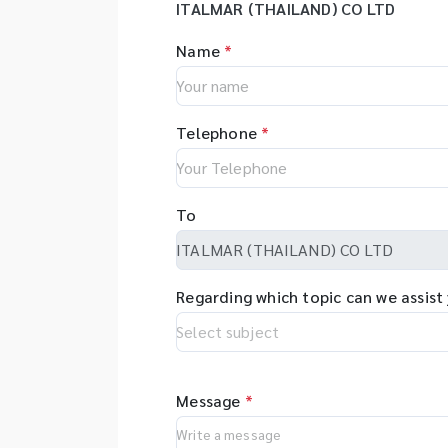
Real time PCR (Rotor-GeneQ),
on
ITALMAR (THAILAND) CO LTD
Be
Investigator quantiplex /
au
เท
Name
*
HYres kit - Human Identity
el
ตั
Assays (HID Assays) -
er
ขน
Investigator® IDplex GO Kit,
re
ร่
Investigator® IDplex Plus Kit,
as
บด
Telephone
*
Investigator® 24plex GO Kit,
in
Pl
Investigator® 24plex QS kit
wi
Ha
op
ละ
fl
To
วิ
sy
DN
ap
etc
so
ส
pr
Regarding which topic can we assist
al
co
tr
Message
*