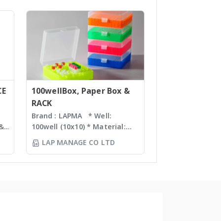
ร์
chemical ionization (APCI) ion
sources and a mass range of
ง
m/z 10 – 2000 units, the
ทำ
expressionS is a versatile,
์
compact mass detector
ง
designed with the chemist in
mind. Features Reaction
monitoring • For batch and
CE
flow chemistry • Fast
100wellBox, Paper Box &
compound identification and
RACK
purity determination • Little
Brand : LAPMA * Well:
or no sample preparation
 &
100well (10x10) * Material:
required with many novel
Polypropylene (PP) /
LAP MANAGE CO LTD
sample introduction
n
Polycarbonate (PC) material *
interfaces Purification For
nd
Box color: blue, green,
mass-directed fraction
orange, natural color *
collection with all: • Flash
Specification: use for 2ml,
chromatography systems •
1.5ml, 1.8ml cryotube *
Prep-LC systems • SFC
Temperature range: stable
systems The expressionL is
M
from -80? to +121? for PP
the ideal mass detector for