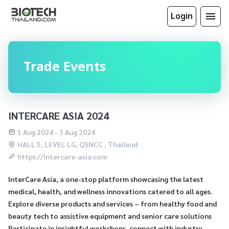
Login
Trade Events
INTERCARE ASIA 2024
1 Aug 2024 - 3 Aug 2024
HALL 5, LEVEL LG, QSNCC , Thailand
https://intercare-asia.com
InterCare Asia, a one-stop platform showcasing the latest
medical, health, and wellness innovations catered to all ages.
Explore diverse products and services – from healthy food and
beauty tech to assistive equipment and senior care solutions
Participate in insightful workshops, connect with industry